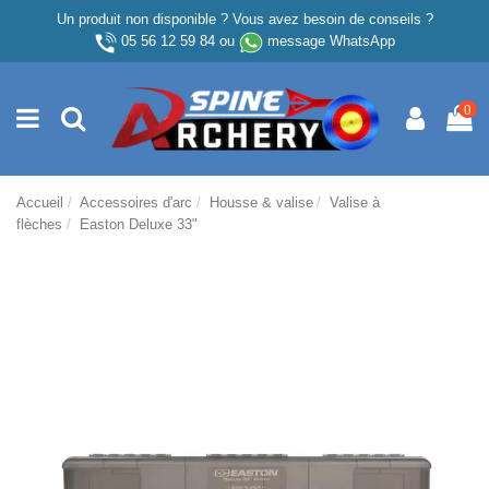
Un produit non disponible ? Vous avez besoin de conseils ?
05 56 12 59 84
ou
message WhatsApp
0
Accueil
Accessoires d'arc
Housse & valise
Valise à
flèches
Easton Deluxe 33"