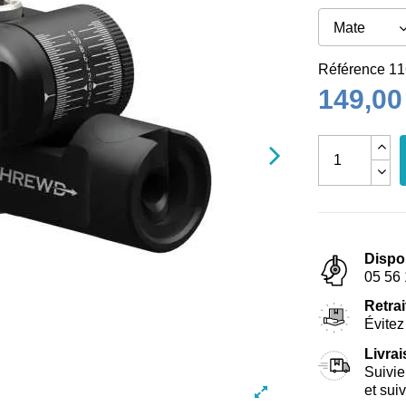
Référence
11
149,00
Dispo
05 56 
Retrai
Évitez 
Livra
Suivie
et sui