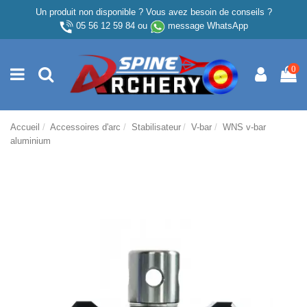
Un produit non disponible ? Vous avez besoin de conseils ?
05 56 12 59 84
ou
message WhatsApp
0
Accueil
Accessoires d'arc
Stabilisateur
V-bar
WNS v-bar
aluminium