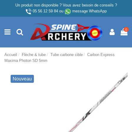
Un produit non disponible ? Vous avez besoin de conseils ?
05 56 12 59 84
ou
message WhatsApp
0
Accueil
Flèche & tube
Tube carbone cible
Carbon Express
Maxima Photon SD 5mm
Nouveau