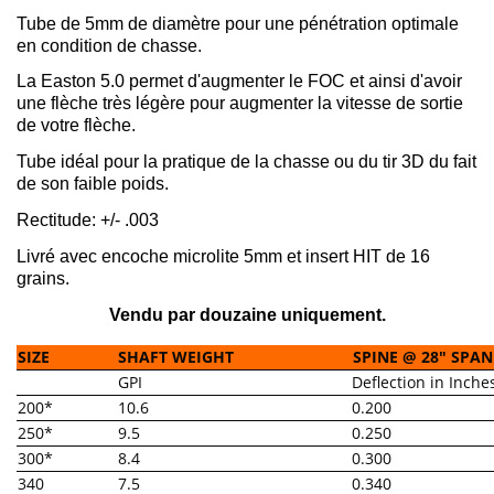
Tube de 5mm de diamètre pour une pénétration optimale
en condition de chasse.
La Easton 5.0 permet d'augmenter le FOC et ainsi d'avoir
une flèche très légère pour augmenter la vitesse de sortie
de votre flèche.
Tube idéal pour la pratique de la chasse ou du tir 3D du fait
de son faible poids.
Rectitude: +/- .003
Livré avec encoche microlite 5mm et insert HIT de 16
grains.
Vendu par douzaine uniquement.
SIZE
SHAFT WEIGHT
SPINE @ 28″ SPAN
GPI
Deflection in Inche
200*
10.6
0.200
250*
9.5
0.250
300*
8.4
0.300
340
7.5
0.340