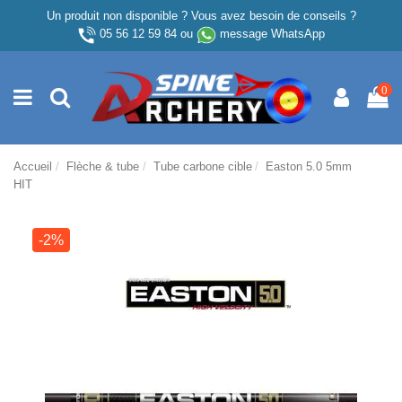
Un produit non disponible ? Vous avez besoin de conseils ?
05 56 12 59 84
ou
message WhatsApp
0
Accueil
Flèche & tube
Tube carbone cible
Easton 5.0 5mm
HIT
-2%