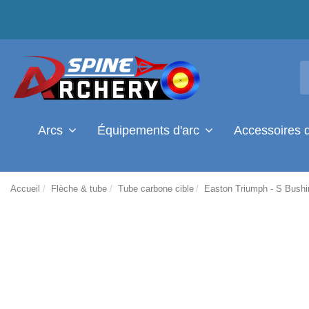
Arcs
Équipements d'arc
Accessoires 
Accueil
Flèche & tube
Tube carbone cible
Easton Triumph - S Bushi