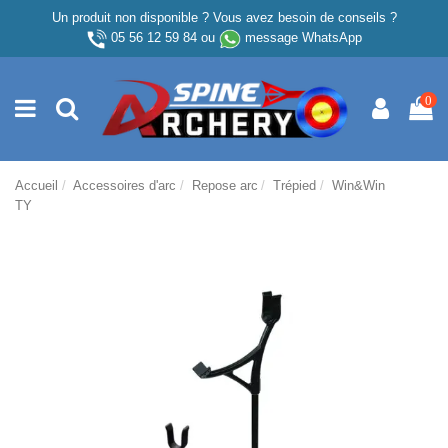
Un produit non disponible ? Vous avez besoin de conseils ?
05 56 12 59 84
ou
message WhatsApp
0
Accueil
Accessoires d'arc
Repose arc
Trépied
Win&Win
TY