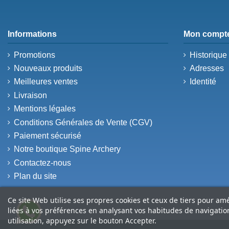
Informations
Mon compt
Promotions
Historiqu
Nouveaux produits
Adresses
Meilleures ventes
Identité
Livraison
Mentions légales
Conditions Générales de Vente (CGV)
Paiement sécurisé
Notre boutique Spine Archery
Contactez-nous
Plan du site
Ce site Web utilise ses propres cookies et ceux de tiers pour am
liées à vos préférences en analysant vos habitudes de navigati
utilisation, appuyez sur le bouton Accepter.