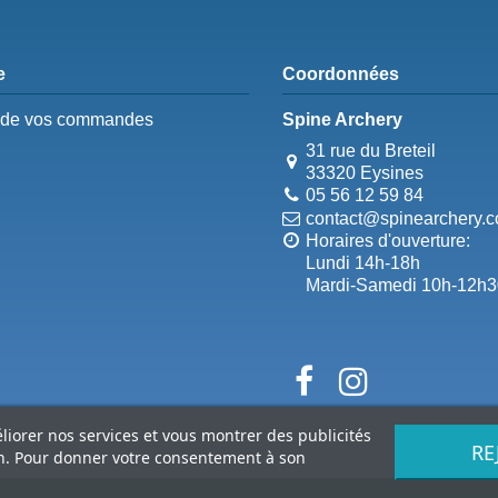
e
Coordonnées
e de vos commandes
Spine Archery
31 rue du Breteil
33320 Eysines
05 56 12 59 84
contact@spinearchery.
Horaires d'ouverture:
Lundi 14h-18h
Mardi-Samedi 10h-12h3
éliorer nos services et vous montrer des publicités
RE
on. Pour donner votre consentement à son