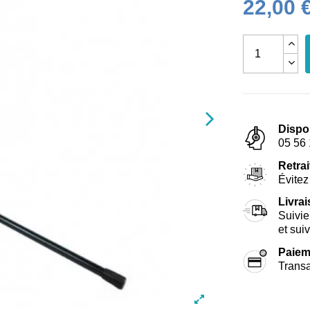
22,00 
Dispo
05 56 
Retrai
Évitez 
Livra
Suivie
et sui
Paiem
Transa