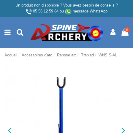
Un produit non disponible ? Vous avez besoin de conseils ?
05 56 12 59 84
ou
message WhatsApp
0
Accueil
Accessoires d'arc
Repose arc
Trépied
WNS S-AL