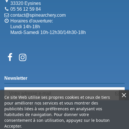
33320 Eysines
05 56 12 59 84
contact@spinearchery.com
Horaires d'ouverture:
Lundi 14h-18h
Mardi-Samedi 10h-12h30/14h30-18h
Newsletter
Ce site Web utilise ses propres cookies et ceux de tiers
pour améliorer nos services et vous montrer des
Vous pouvez vous désinscrire à tout
publicités liées à vos préférences en analysant vos
moment. Vous trouverez pour cela nos
informations de contact dans les
habitudes de navigation. Pour donner votre
conditions d'utilisation du site.
consentement à son utilisation, appuyez sur le bouton
Accepter.