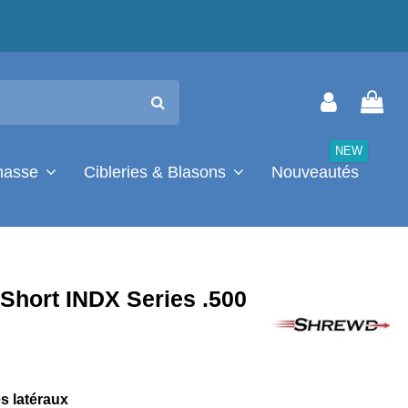
NEW
chasse
Cibleries & Blasons
Nouveautés
Short INDX Series .500
s latéraux