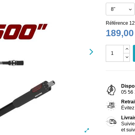
Référence
12
189,00
Dispo
05 56 
Retrai
Évitez 
Livra
Suivie
et sui