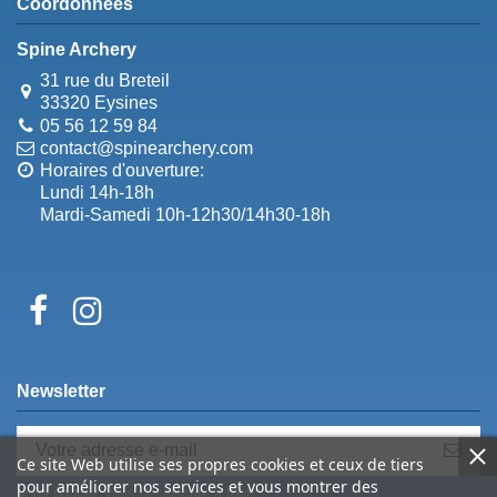
Coordonnées
Spine Archery
31 rue du Breteil
33320 Eysines
05 56 12 59 84
contact@spinearchery.com
Horaires d'ouverture:
Lundi 14h-18h
Mardi-Samedi 10h-12h30/14h30-18h
Newsletter
Ce site Web utilise ses propres cookies et ceux de tiers
pour améliorer nos services et vous montrer des
Vous pouvez vous désinscrire à tout