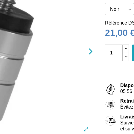
Référence
D
21,00 
Dispo
05 56 
Retrai
Évitez 
Livra
Suivie
et sui