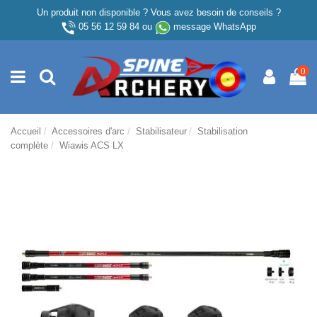
Un produit non disponible ? Vous avez besoin de conseils ?
05 56 12 59 84
ou
message WhatsApp
0
Accueil
Accessoires d'arc
Stabilisateur
Stabilisation
complète
Wiawis ACS LX