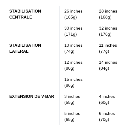
STABILISATION
26 inches
28 inches
CENTRALE
(165g)
(168g)
30 inches
32 inches
(171g)
(176g)
STABILISATION
10 inches
11 inches
LATÉRAL
(74g)
(77g)
12 inches
14 inches
(80g)
(84g)
15 inches
(86g)
EXTENSION DE V-BAR
3 inches
4 inches
(55g)
(60g)
5 inches
6 inches
(65g)
(70g)