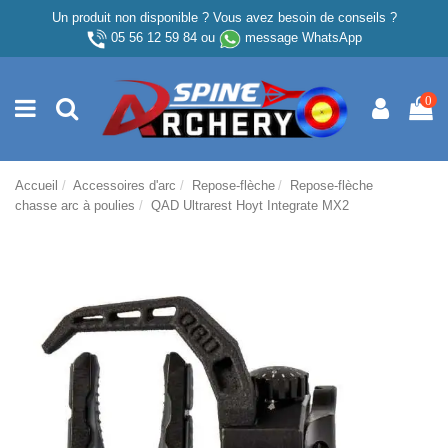
Un produit non disponible ? Vous avez besoin de conseils ?
05 56 12 59 84
ou
message WhatsApp
0
Accueil
Accessoires d'arc
Repose-flèche
Repose-flèche
chasse arc à poulies
QAD Ultrarest Hoyt Integrate MX2