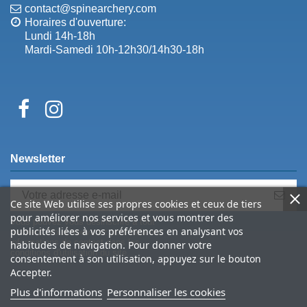
contact@spinearchery.com
Horaires d'ouverture:
Lundi 14h-18h
Mardi-Samedi 10h-12h30/14h30-18h
Newsletter
Ce site Web utilise ses propres cookies et ceux de tiers
pour améliorer nos services et vous montrer des
Vous pouvez vous désinscrire à tout
publicités liées à vos préférences en analysant vos
moment. Vous trouverez pour cela nos
informations de contact dans les
habitudes de navigation. Pour donner votre
conditions d'utilisation du site.
consentement à son utilisation, appuyez sur le bouton
Accepter.
Plus d'informations
Personnaliser les cookies