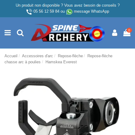
Un produit non disponible ? Vous avez besoin de conseils ?
05 56 12 59 84
ou
message WhatsApp
0
Accueil
Accessoires d'arc
Repose-flèche
Repose-flèche
chasse arc à poulies
Hamskea Everest