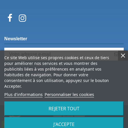
Newsletter
Ce site Web utilise ses propres cookies et ceux de tiers
pour améliorer nos services et vous montrer des
Vous pouvez vous désinscrire à tout
publicités liées à vos préférences en analysant vos
moment. Vous trouverez pour cela nos
informations de contact dans les
habitudes de navigation. Pour donner votre
conditions d'utilisation du site.
consentement à son utilisation, appuyez sur le bouton
Accepter.
Plus d'informations
Personnaliser les cookies
REJETER TOUT
J'ACCEPTE
© 2026 Spine Archery – tous droits réservés
Contactez-nous