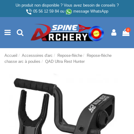
Un produit non disponible ? Vous avez besoin de conseils ?
05 56 12 59 84
ou
message WhatsApp
0
Accueil
Accessoires d'arc
Repose-flèche
Repose-flèche
chasse arc à poulies
QAD Ultra Rest Hunter