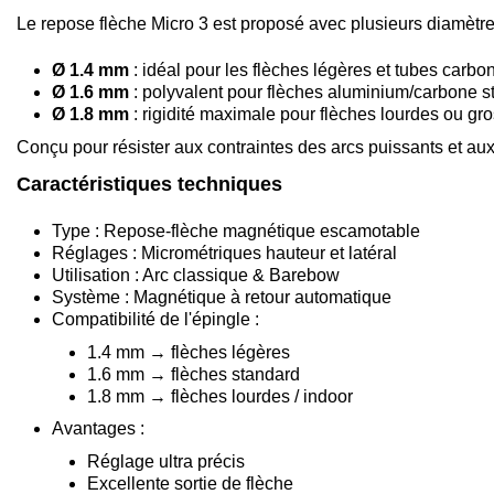
Le repose flèche Micro 3 est proposé avec plusieurs diamètres d
Ø 1.4 mm
: idéal pour les flèches légères et tubes carbone
Ø 1.6 mm
: polyvalent pour flèches aluminium/carbone 
Ø 1.8 mm
: rigidité maximale pour flèches lourdes ou gr
Conçu pour résister aux contraintes des arcs puissants et aux
Caractéristiques techniques
Type : Repose-flèche magnétique escamotable
Réglages : Micrométriques hauteur et latéral
Utilisation : Arc classique & Barebow
Système : Magnétique à retour automatique
Compatibilité de l'épingle :
1.4 mm → flèches légères
1.6 mm → flèches standard
1.8 mm → flèches lourdes / indoor
Avantages :
Réglage ultra précis
Excellente sortie de flèche