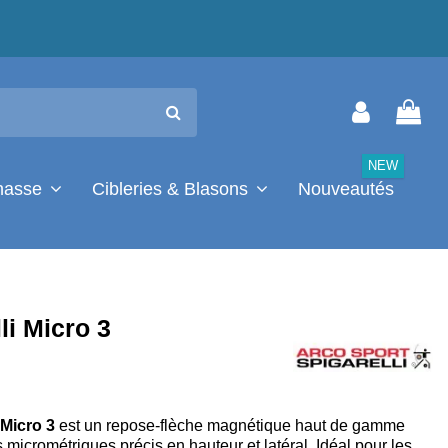
NEW
chasse
Cibleries & Blasons
Nouveautés
li Micro 3
 Micro 3
est un repose-flèche magnétique haut de gamme
 micrométriques précis en hauteur et latéral. Idéal pour les