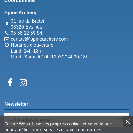
Coordonnées
Spine Archery
31 rue du Breteil
33320 Eysines
05 56 12 59 84
contact@spinearchery.com
Horaires d'ouverture:
Lundi 14h-18h
Mardi-Samedi 10h-12h30/14h30-18h
Newsletter
Ce site Web utilise ses propres cookies et ceux de tiers
pour améliorer nos services et vous montrer des
Vous pouvez vous désinscrire à tout