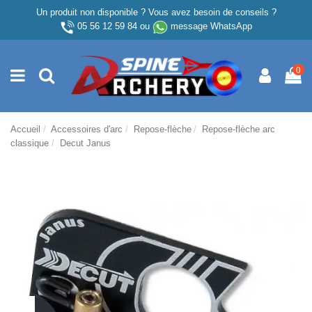
Un produit non disponible ? Vous avez besoin de conseils ?
05 56 12 59 84
ou
message WhatsApp
0
Accueil
Accessoires d'arc
Repose-flèche
Repose-flèche arc
classique
Decut Janus