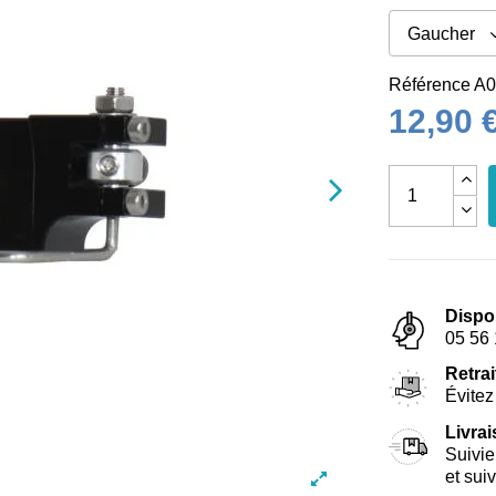
Référence
A0
12,90 
Dispo
05 56 
Retrai
Évitez 
Livra
Suivie
et sui