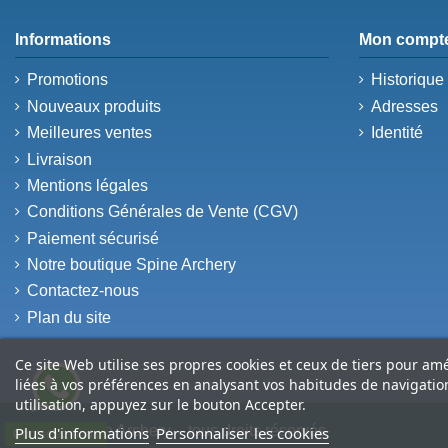
Informations
Mon compt
Promotions
Historiqu
Nouveaux produits
Adresses
Meilleures ventes
Identité
Livraison
Mentions légales
Conditions Générales de Vente (CGV)
Paiement sécurisé
Notre boutique Spine Archery
Contactez-nous
Plan du site
Ce site Web utilise ses propres cookies et ceux de tiers pour am
liées à vos préférences en analysant vos habitudes de navigati
utilisation, appuyez sur le bouton Accepter.
© 2026 Spine Archery – tous droits réservés
Plus d'informations
Personnaliser les cookies
Contactez-nous