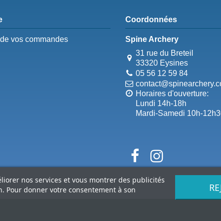
e
Coordonnées
e de vos commandes
Spine Archery
31 rue du Breteil
33320 Eysines
05 56 12 59 84
contact@spinearchery.
Horaires d'ouverture:
Lundi 14h-18h
Mardi-Samedi 10h-12h3
éliorer nos services et vous montrer des publicités
RE
on. Pour donner votre consentement à son