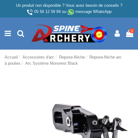
Un produit non disponible ? Vous avez besoin de conseils ?
05 56 12 59 84
ou
message WhatsApp
0
Accueil
Accessoires d'arc
Repose-flèche
Repose-flèche arc
à poulies
Arc Système Monorest Black