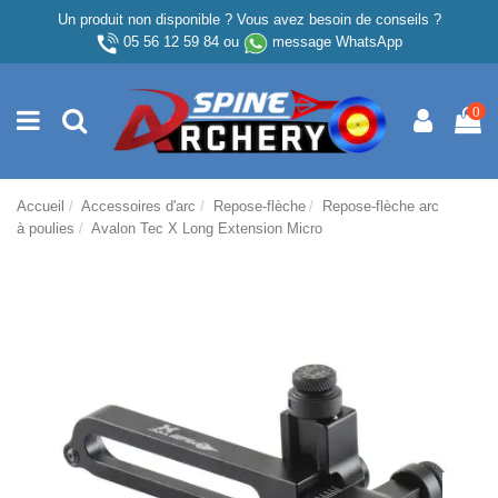
Un produit non disponible ? Vous avez besoin de conseils ?
05 56 12 59 84
ou
message WhatsApp
0
Accueil
Accessoires d'arc
Repose-flèche
Repose-flèche arc
à poulies
Avalon Tec X Long Extension Micro