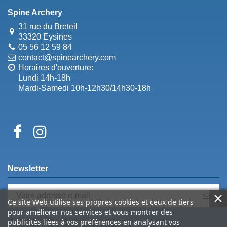
Spine Archery
31 rue du Breteil
33320 Eysines
05 56 12 59 84
contact@spinearchery.com
Horaires d'ouverture:
Lundi 14h-18h
Mardi-Samedi 10h-12h30/14h30-18h
Newsletter
Ce site Web utilise ses propres cookies et ceux de tiers
pour améliorer nos services et vous montrer des
Vous pouvez vous désinscrire à tout
publicités liées à vos préférences en analysant vos
moment. Vous trouverez pour cela nos