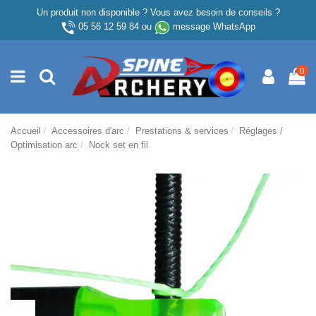
Un produit non disponible ? Vous avez besoin de conseils ?
05 56 12 59 84
ou
message WhatsApp
0
Accueil
Accessoires d'arc
Prestations & services
Réglages /
Optimisation arc
Nock set en fil