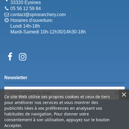
33320 Eysines
05 56 12 59 84
contact@spinearchery.com
Horaires d'ouverture:
Lundi 14h-18h
Mardi-Samedi 10h-12h30/14h30-18h
Newsletter
Ce site Web utilise ses propres cookies et ceux de tiers
pour améliorer nos services et vous montrer des
Vous pouvez vous désinscrire à tout
publicités liées à vos préférences en analysant vos
moment. Vous trouverez pour cela nos
informations de contact dans les
habitudes de navigation. Pour donner votre
conditions d'utilisation du site.
consentement à son utilisation, appuyez sur le bouton
Accepter.