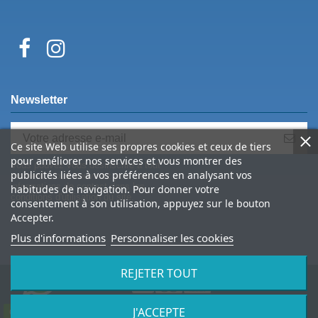
Newsletter
Ce site Web utilise ses propres cookies et ceux de tiers
pour améliorer nos services et vous montrer des
Vous pouvez vous désinscrire à tout
publicités liées à vos préférences en analysant vos
moment. Vous trouverez pour cela nos
informations de contact dans les
habitudes de navigation. Pour donner votre
conditions d'utilisation du site.
consentement à son utilisation, appuyez sur le bouton
Accepter.
Plus d'informations
Personnaliser les cookies
REJETER TOUT
J'ACCEPTE
© 2026 Spine Archery – tous droits réservés
Contactez-nous