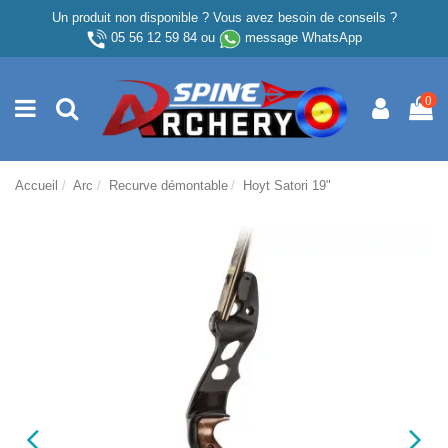
Un produit non disponible ? Vous avez besoin de conseils ?
05 56 12 59 84
ou
message WhatsApp
0
Accueil
Arc
Recurve démontable
Hoyt Satori 19"