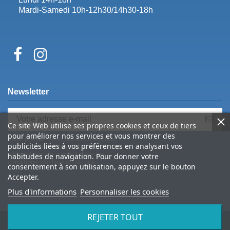
Mardi-Samedi 10h-12h30/14h30-18h
Newsletter
Ce site Web utilise ses propres cookies et ceux de tiers
pour améliorer nos services et vous montrer des
Vous pouvez vous désinscrire à tout
publicités liées à vos préférences en analysant vos
moment. Vous trouverez pour cela nos
informations de contact dans les
habitudes de navigation. Pour donner votre
conditions d'utilisation du site.
consentement à son utilisation, appuyez sur le bouton
Accepter.
Plus d'informations
Personnaliser les cookies
REJETER TOUT