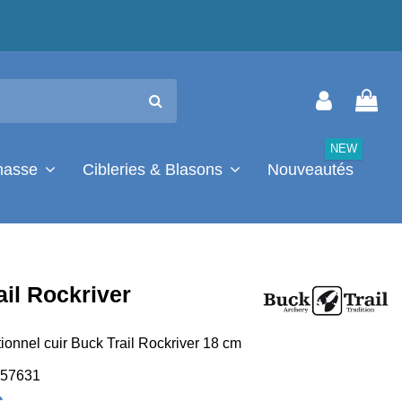
NEW
chasse
Cibleries & Blasons
Nouveautés
ail Rockriver
tionnel cuir Buck Trail Rockriver 18 cm
57631