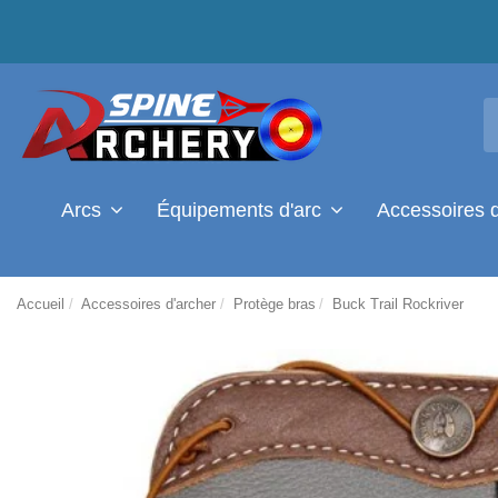
Arcs
Équipements d'arc
Accessoires 
Accueil
Accessoires d'archer
Protège bras
Buck Trail Rockriver