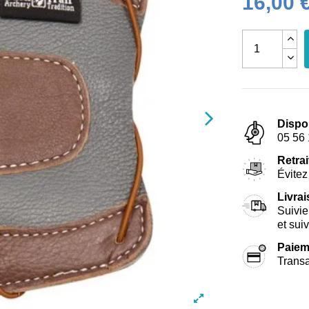
16,00 
Dispo
05 56 
Retrai
Évitez 
Livra
Suivie
et sui
Paiem
Transa