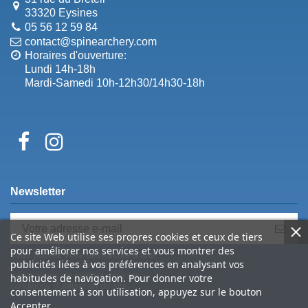
33320 Eysines
05 56 12 59 84
contact@spinearchery.com
Horaires d'ouverture:
Lundi 14h-18h
Mardi-Samedi 10h-12h30/14h30-18h
Newsletter
Ce site Web utilise ses propres cookies et ceux de tiers
pour améliorer nos services et vous montrer des
Vous pouvez vous désinscrire à tout
publicités liées à vos préférences en analysant vos
moment. Vous trouverez pour cela nos
informations de contact dans les
habitudes de navigation. Pour donner votre
conditions d'utilisation du site.
consentement à son utilisation, appuyez sur le bouton
Accepter.