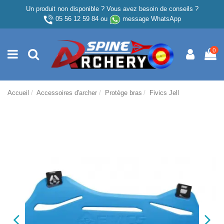
Un produit non disponible ? Vous avez besoin de conseils ?
05 56 12 59 84
ou
message WhatsApp
0
Accueil
Accessoires d'archer
Protège bras
Fivics Jell