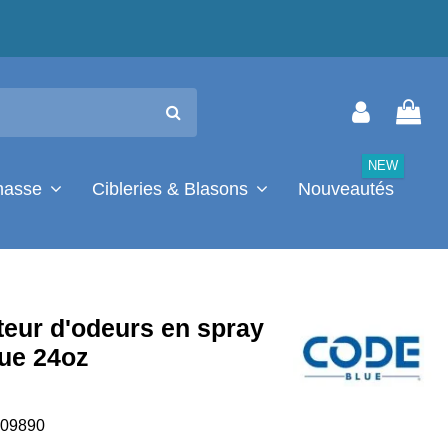
NEW
chasse
Cibleries & Blasons
Nouveautés
teur d'odeurs en spray
ue 24oz
09890