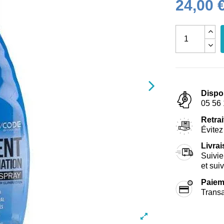
24,00 
Dispo
05 56 
Retrai
Évitez 
Livra
Suivie
et sui
Paiem
Transa