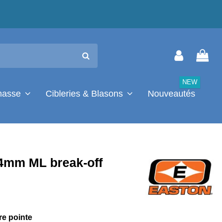
NEW
chasse
Cibleries & Blasons
Nouveautés
4mm ML break-off
re pointe