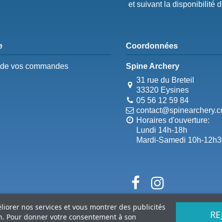
et suivant la disponibilité 
e
Coordonnées
e de vos commandes
Spine Archery
31 rue du Breteil
33320 Eysines
05 56 12 59 84
contact@spinearchery.
Horaires d'ouverture:
Lundi 14h-18h
Mardi-Samedi 10h-12h3
éliorer nos services et vous montrer des publicités
RE
on. Pour donner votre consentement à son