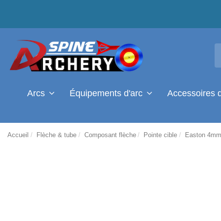
Arcs
Équipements d'arc
Accessoires 
Accueil
Flèche & tube
Composant flèche
Pointe cible
Easton 4mm 