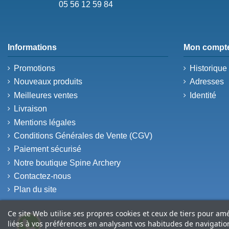
05 56 12 59 84
Informations
Mon compt
Promotions
Historiqu
Nouveaux produits
Adresses
Meilleures ventes
Identité
Livraison
Mentions légales
Conditions Générales de Vente (CGV)
Paiement sécurisé
Notre boutique Spine Archery
Contactez-nous
Plan du site
Ce site Web utilise ses propres cookies et ceux de tiers pour am
liées à vos préférences en analysant vos habitudes de navigati