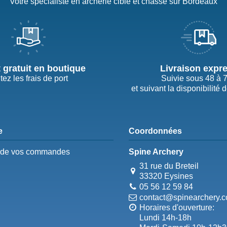
Votre spécialiste en archerie cible et chasse sur Bordeaux
t gratuit en boutique
Livraison expr
tez les frais de port
Suivie sous 48 à 
et suivant la disponibilité 
e
Coordonnées
e de vos commandes
Spine Archery
31 rue du Breteil
33320 Eysines
05 56 12 59 84
contact@spinearchery.
Horaires d'ouverture:
Lundi 14h-18h