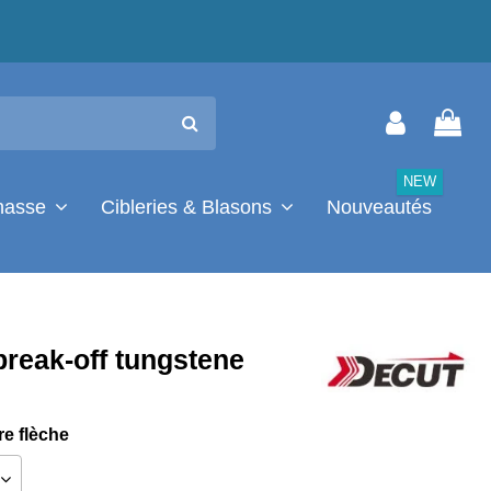
NEW
chasse
Cibleries & Blasons
Nouveautés
break-off tungstene
re flèche