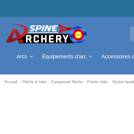
Arcs
Équipements d'arc
Accessoires 
Accueil
Flèche & tube
Composant flèche
Pointe cible
Skylon break