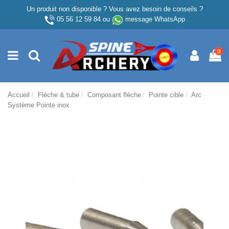
Un produit non disponible ? Vous avez besoin de conseils ?
05 56 12 59 84
ou
message WhatsApp
0
Accueil
Flèche & tube
Composant flèche
Pointe cible
Arc
Système Pointe inox