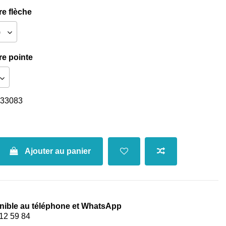
re flèche
re pointe
33083
Ajouter au panier
nible au téléphone et WhatsApp
12 59 84