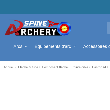
Arcs
Équipements d'arc
Accessoires 
Accueil
Flèche & tube
Composant flèche
Pointe cible
Easton ACC