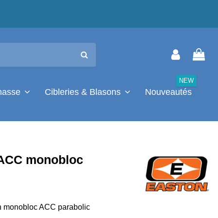
NEW
chasse
Cibleries & Blasons
Nouveautés
 ACC monobloc
n monobloc ACC parabolic