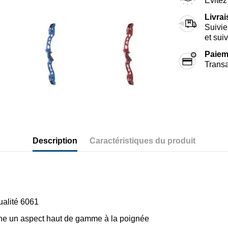
Évitez 
Livra
Suivie
et sui
Paiem
Transa
Description
Caractéristiques du produit
ualité 6061
nne un aspect haut de gamme à la poignée