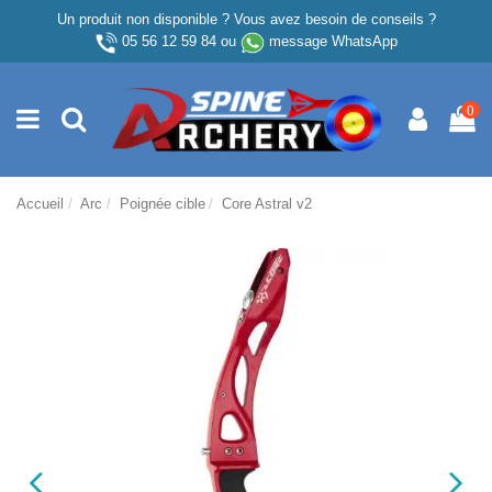
Un produit non disponible ? Vous avez besoin de conseils ?
05 56 12 59 84
ou
message WhatsApp
0
Accueil
Arc
Poignée cible
Core Astral v2