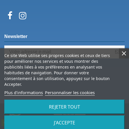
Newsletter
Ce site Web utilise ses propres cookies et ceux de tiers
pour améliorer nos services et vous montrer des
Vous pouvez vous désinscrire à tout
publicités liées à vos préférences en analysant vos
moment. Vous trouverez pour cela nos
informations de contact dans les
habitudes de navigation. Pour donner votre
conditions d'utilisation du site.
consentement à son utilisation, appuyez sur le bouton
Accepter.
Plus d'informations
Personnaliser les cookies
REJETER TOUT
J'ACCEPTE
© 2026 Spine Archery – tous droits réservés
Contactez-nous