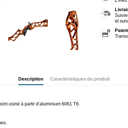
Évitez 
Livra
Suivie
et sui
Paiem
Transa
Description
Caractéristiques du produit
int usiné à partir d'aluminium 6061 T6.
hes.