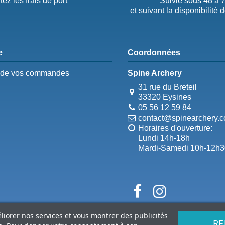
tez les frais de port
Suivie sous 48 à 
et suivant la disponibilité 
e
Coordonnées
e de vos commandes
Spine Archery
31 rue du Breteil
33320 Eysines
05 56 12 59 84
contact@spinearchery.
Horaires d'ouverture:
Lundi 14h-18h
Mardi-Samedi 10h-12h3
éliorer nos services et vous montrer des publicités
RE