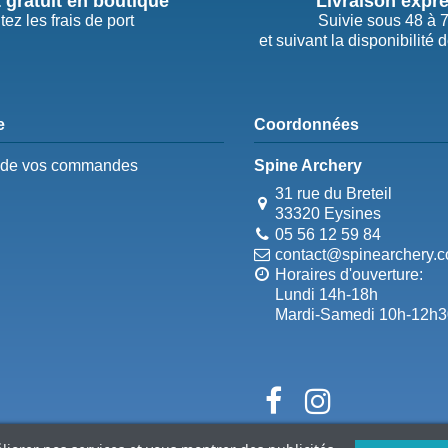
t gratuit en boutique
Livraison expr
tez les frais de port
Suivie sous 48 à 
et suivant la disponibilité 
e
Coordonnées
e de vos commandes
Spine Archery
31 rue du Breteil
33320 Eysines
05 56 12 59 84
contact@spinearchery.
Horaires d'ouverture:
Lundi 14h-18h
Mardi-Samedi 10h-12h3