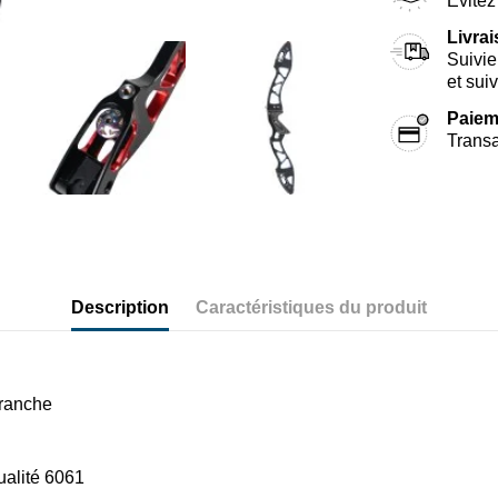
Évitez 
Livra
Suivie
et sui
Paiem
Transa
Description
Caractéristiques du produit
tranche
ualité 6061