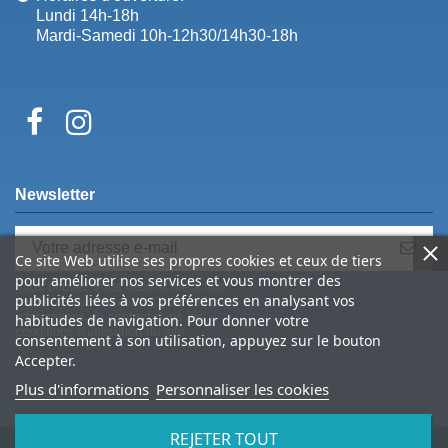
Lundi 14h-18h
Mardi-Samedi 10h-12h30/14h30-18h
Newsletter
Ce site Web utilise ses propres cookies et ceux de tiers
pour améliorer nos services et vous montrer des
Vous pouvez vous désinscrire à tout
publicités liées à vos préférences en analysant vos
moment. Vous trouverez pour cela nos
informations de contact dans les
habitudes de navigation. Pour donner votre
conditions d'utilisation du site.
consentement à son utilisation, appuyez sur le bouton
Accepter.
Plus d'informations
Personnaliser les cookies
REJETER TOUT