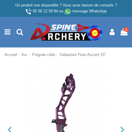
Un produit non disponible ? Vous avez besoin de conseils ?
05 56 12 59 84
ou
message WhatsApp
0
Accueil
Arc
Poignée cible
Sébastien Flute Ascent 25"