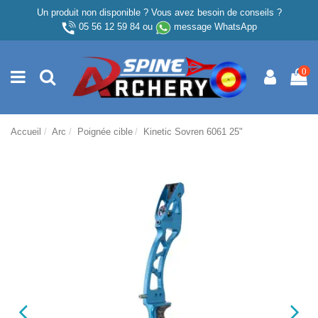
Un produit non disponible ? Vous avez besoin de conseils ?
05 56 12 59 84
ou
message WhatsApp
0
Accueil
Arc
Poignée cible
Kinetic Sovren 6061 25"