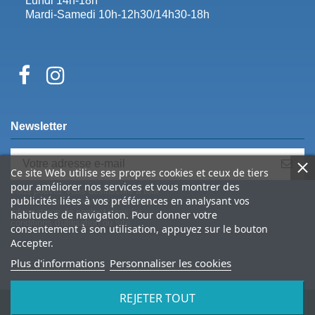
Lundi 14h-18h
Mardi-Samedi 10h-12h30/14h30-18h
Newsletter
Ce site Web utilise ses propres cookies et ceux de tiers
pour améliorer nos services et vous montrer des
Vous pouvez vous désinscrire à tout
publicités liées à vos préférences en analysant vos
moment. Vous trouverez pour cela nos
informations de contact dans les
habitudes de navigation. Pour donner votre
conditions d'utilisation du site.
consentement à son utilisation, appuyez sur le bouton
Accepter.
Plus d'informations
Personnaliser les cookies
REJETER TOUT