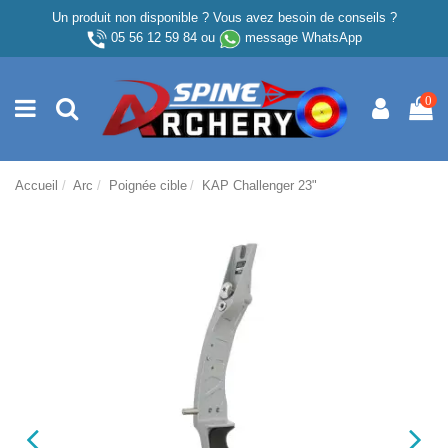
Un produit non disponible ? Vous avez besoin de conseils ?
05 56 12 59 84
ou
message WhatsApp
0
Accueil
Arc
Poignée cible
KAP Challenger 23"