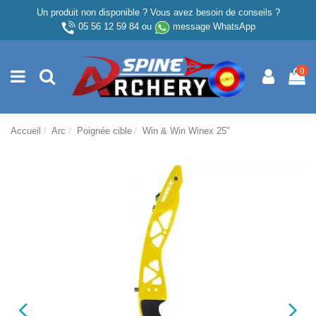
Un produit non disponible ? Vous avez besoin de conseils ?
05 56 12 59 84
ou
message WhatsApp
0
Accueil
Arc
Poignée cible
Win & Win Winex 25"