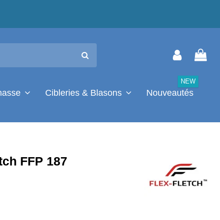
NEW
chasse
Cibleries & Blasons
Nouveautés
etch FFP 187