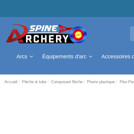
Arcs
Équipements d'arc
Accessoires 
Accueil
Flèche & tube
Composant flèche
Plume plastique
Flex-Fl