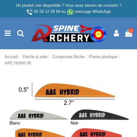
Un produit non disponible ? Vous avez besoin de conseils ?
05 56 12 59 84
ou
message WhatsApp
0
Accueil
Flèche & tube
Composant flèche
Plume plastique
AAE Hybrid 26