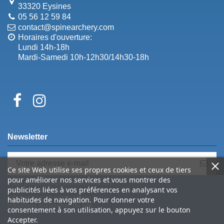
33320 Eysines
05 56 12 59 84
contact@spinearchery.com
Horaires d'ouverture:
Lundi 14h-18h
Mardi-Samedi 10h-12h30/14h30-18h
Newsletter
Ce site Web utilise ses propres cookies et ceux de tiers
pour améliorer nos services et vous montrer des
Vous pouvez vous désinscrire à tout
publicités liées à vos préférences en analysant vos
moment. Vous trouverez pour cela nos
informations de contact dans les
habitudes de navigation. Pour donner votre
conditions d'utilisation du site.
consentement à son utilisation, appuyez sur le bouton
Accepter.