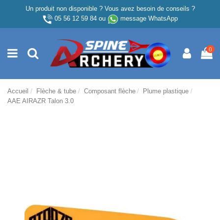
Un produit non disponible ? Vous avez besoin de conseils ?
05 56 12 59 84
ou
message WhatsApp
0
Accueil
Flèche & tube
Composant flèche
Plume plastique
AAE AIRAZR Talon 3.0