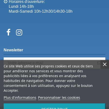
Horaires d'ouverture:
Lundi 14h-18h
Mardi-Samedi 10h-12h30/14h30-18h
Newsletter
Ce site Web utilise ses propres cookies et ceux de tiers
pour améliorer nos services et vous montrer des
Vous pouvez vous désinscrire à tout
publicités liées à vos préférences en analysant vos
moment. Vous trouverez pour cela nos
informations de contact dans les
habitudes de navigation. Pour donner votre
conditions d'utilisation du site.
consentement à son utilisation, appuyez sur le bouton
Accepter.
Plus d'informations
Personnaliser les cookies