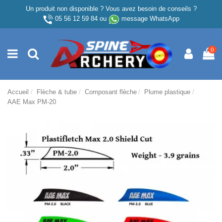
Un produit non disponible ? Vous avez besoin de conseils ?
05 56 12 59 84
ou
message WhatsApp
0
Accueil
Flèche & tube
Composant flèche
Plume plastique
AAE Max PM-20