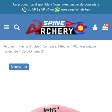
Un produit non disponible ? Vous avez besoin de conseils ?
05 56 12 59 84
ou
message WhatsApp
0
Accueil
Flèche & tube
Composant flèche
Plume plastique
recourbée
Jet6 Original 2"
Nouveau