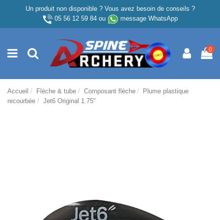
Un produit non disponible ? Vous avez besoin de conseils ?
05 56 12 59 84
ou
message WhatsApp
0
Accueil
Flèche & tube
Composant flèche
Plume plastique
recourbée
Jet6 Original 1.75"