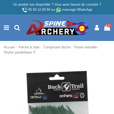
Un produit non disponible ? Vous avez besoin de conseils ?
05 56 12 59 84
ou
message WhatsApp
0
Accueil
Flèche & tube
Composant flèche
Plume naturelle
Skylon parabolique 3"